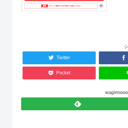
Twitter
Pocket
wagirin