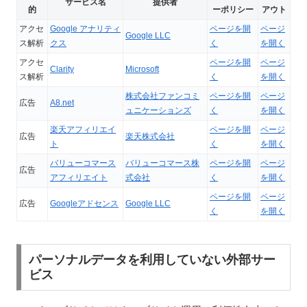
サービス名
提供者
的
ーポリシー
アウト
アクセ
Google アナリティ
ページを開
ページ
Google LLC
ス解析
クス
く
を開く
アクセ
ページを開
ページ
Clarity
Microsoft
ス解析
く
を開く
株式会社ファンコミ
ページを開
ページ
広告
A8.net
ュニケーションズ
く
を開く
楽天アフィリエイ
ページを開
ページ
広告
楽天株式会社
ト
く
を開く
バリューコマース
バリューコマース株
ページを開
ページ
広告
アフィリエイト
式会社
く
を開く
ページを開
ページ
広告
Googleアドセンス
Google LLC
く
を開く
パーソナルデータを利用していない外部サー
ビス