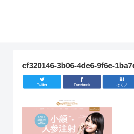
cf320146-3b06-4de6-9f6e-1ba
Twitter
Facebook
はてブ