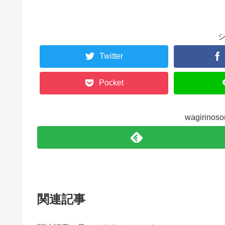
Twitter
Pocket
wagirin
関連記事