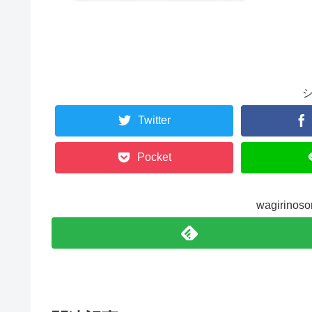
Twitter
Pocket
wagirin